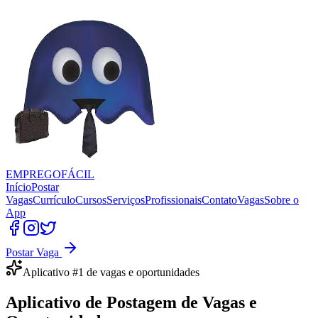
EMPREGO
FÁCIL
Início
Postar
Vagas
Currículo
Cursos
Serviços
Profissionais
Contato
Vagas
Sobre o
App
Postar Vaga
Aplicativo #1 de vagas e oportunidades
Aplicativo de
Postagem de Vagas
e